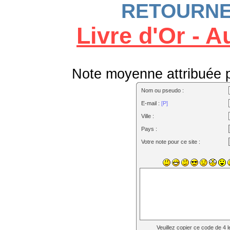
RETOURNER
Livre d'Or - 
Note moyenne attribuée pa
Nom ou pseudo :
E-mail :
[P]
Ville :
Pays :
Votre note pour ce site :
Veuillez copier ce code de 4 l